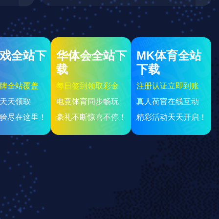
媒体与公众认知的变化。通过这些分析，我
变。
出色。他不仅连续获得了MVP奖项，还以其
。然而，在最近一个赛季中，他的数据出现
然处于巅峰。
些起伏。在关键比赛中，他们未能取得理想
有所动摇。这种情况让他逐渐失去了“第一
疑约基奇是否依然具备支配比赛的能力，这
无疑是一种压力与挑战。