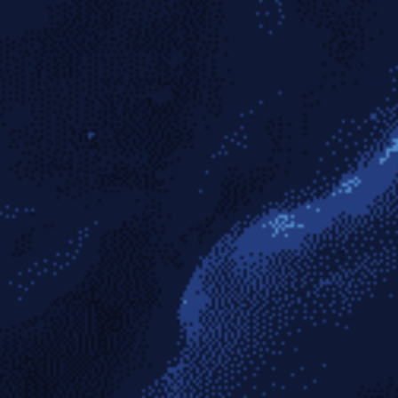
要性。
相比之下，雷霆队虽然年轻，但他们在重建过程
股迅速成长，他们逐渐形成了一支具有竞争力的
心。这种积极向上的团队氛围也进一步增强了他
另外，在战术体系上，两队之间也存在明显差异
通过快速转换进攻来撕扯防线，这使得他们在面
而提高了整体竞争优势。
4、媒体与公众认知变化
媒体和公众对此类话题关注度很高，而舆论环境
里，由于约基奇频繁获奖以及精彩表现，他始终
有新的明星涌现，自然而然会引发更激烈的话语
对于亚历山大而言，他凭借出色发挥迅速积累起