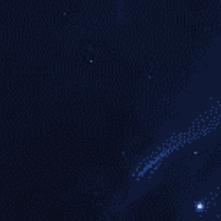
记者分析近五年首次认为约
基奇已不再是联盟第一人现
归亚历山大所有