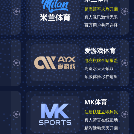
2026-06-02 01:41
71 次阅读
盟中的顶尖球员之一，甚至曾多次被认为是联
，记者们开始分析这一现象，并首次提出约
尔杰斯-亚历山大（SGA）如今已成为这一
个转变：一是约基奇的表现变化、二是亚历