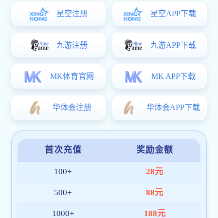
首页
/
体育动态
/ 正文
2026-06-08 01:34
66 次阅读
施洛特贝克计划优化离队条款仍然希望今
夏离开多特蒙德
施洛特贝克作为多特蒙德的一名年轻后卫，近年来在
球队中的表现备受关注。随着转会窗口的临近，施洛
特贝克计划对他的离队条款进行优化，以便能够顺利
地在今夏离开多特蒙德。本文将从四个方面详细探讨
这一话题，包括施洛特贝克的个人职业规划、多特蒙
德俱乐部的态度、潜在的下家以及市场环境的影响。