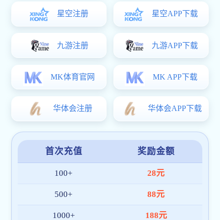
首页
/
体育动态
/ 正文
2026-06-11 03:36
66 次阅读
媒体人点评短训营成果王俊杰与赵维伦展
现不同风格对手实力不容小觑
在短训营的成果展示中，媒体人对王俊杰与赵维伦两
位选手进行了深入点评，展现出各自独特的风格。王
俊杰以其扎实的基本功和全面的技战术能力赢得了观
众的赞誉，而赵维伦则凭借灵活多变的战术与敏锐的
比赛洞察力吸引了众多关注。尽管风格迥异，但两者
都展现了不容小觑的实力，为未来的发展打下了坚实