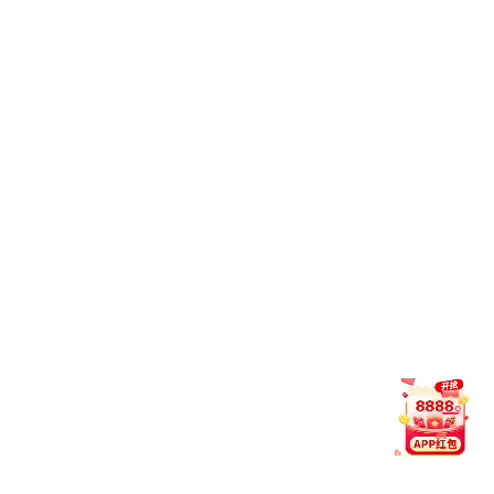
调整。此外，他还注重体能储备，通过科学合理的方
法提升自身耐力，为长时间比赛做好准备。
而赵维伦则更倾向于灵活机动型打法，其瞬间决策能
力极强，总能抓住对方防线中的漏洞进行有效突破。
他善于运用变化多端的战术策略，在比赛过程中不断
制造新的机会。同时，他也具备很强的人际沟通能
力，在团队配合中往往能够起到桥梁作用。
媒体人在点评时指出，两位选手虽具有各自鲜明特
色，但相辅相成又互为补充，这不仅增加了比赛观赏
性，也为双方今后的成长提供了更多可能性。通过这
种技术特点分析，可以预见他们未来将在更高级别赛
事中大放异彩。