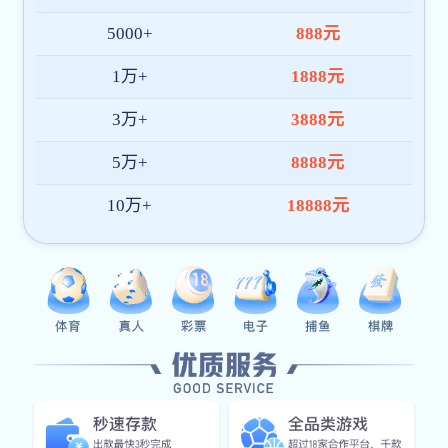
基础。本文将从四个方面详细阐述这一主题，包括选
手背景、训练阶段表现、技术特点以及未来发展潜
力，旨在全面呈现此次短训营所带来的积极影响。
1、选手背景分析
王俊杰出生于一个体育世家，从小受到良好的运动熏
陶。他在青少年时期便显示出过人的天赋，多次获得
地区性比赛冠军。这种早期的积累为他的专业训练奠
定了坚实基础。在进入职业赛场后，他不断提升自己
的技术水平，以适应更高强度的比赛需求。
相比之下，赵维伦虽然起步较晚，但凭借其超凡的悟
性和刻苦努力，迅速崭露头角。他从其他项目转型到
当前领域，并用实际行动证明了自己对这项运动的热
爱与执着。虽然背景不同，但两位选手在追求卓越上